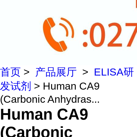
首页
>
产品展厅
>
ELISA研
发试剂
> Human CA9
(Carbonic Anhydras...
Human CA9
(Carbonic