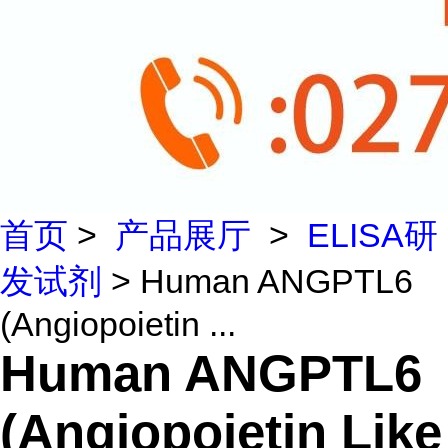
首页
>
产品展厅
>
ELISA研
发试剂
> Human ANGPTL6
(Angiopoietin ...
Human ANGPTL6
(Angiopoietin Like