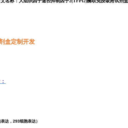
中文名称：人组织因子途径抑制因子2(TFPI2)酶联免疫吸附试剂
剂盒定制开发
发：
表达，293细胞表达）