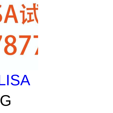
LISA
NG