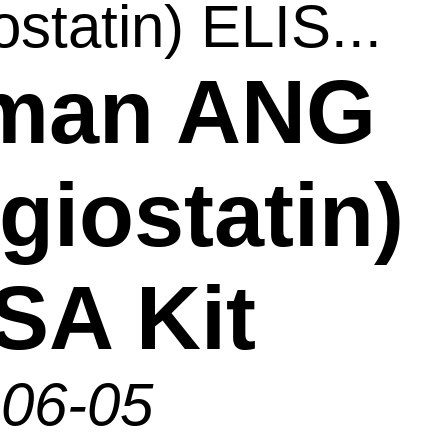
ostatin) ELIS...
man ANG
giostatin)
SA Kit
-06-05