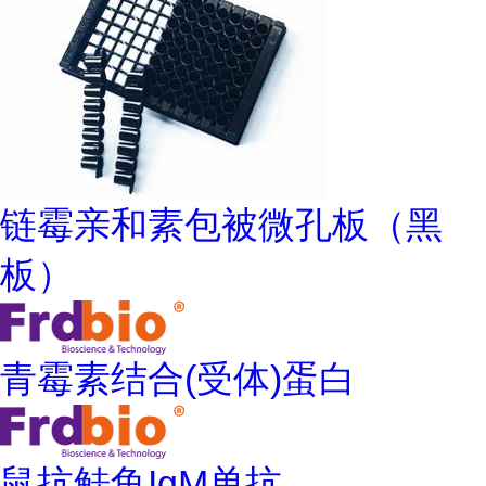
链霉亲和素包被微孔板（黑
板）
青霉素结合(受体)蛋白
鼠抗鲑鱼IgM单抗