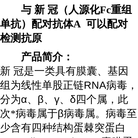
与 新 冠（人源化Fc重组
单抗）配对抗体A 可以配对
检测抗原
产品简介：
新 冠是一类具有膜囊、基因
RNA
组为线性单股正链
病毒，
α
β
γ
δ
分为
、
、
、
四个属，此
β
次*病毒属于
病毒属。病毒至
少含有四种结构蛋棘突蛋白