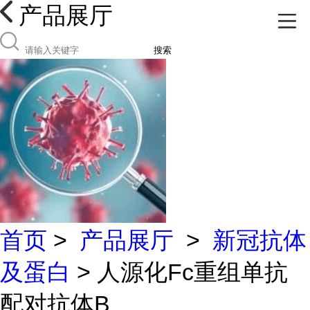
产品展厅
搜索
首页
>
产品展厅
>
新冠抗体
及蛋白
> 人源化Fc重组单抗
配对抗体B