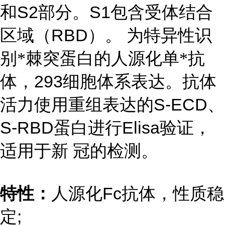
S2
S1
和
部分。
包含受体结合
RBD
区域（
）。
为特异性识
别*棘突蛋白的人源化单*抗
293
体，
细胞体系表达。抗体
S-ECD
活力使用重组表达的
、
S-RBD
Elisa
蛋白进行
验证，
适用于新 冠的检测。
Fc
特性：
人源化
抗体，性质稳
;
定