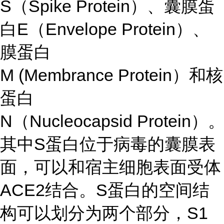
S
Spike Protein
（
）、囊膜蛋
E
Envelope Protein
白
（
）、
膜蛋白
M (Membrance Protein
）和核
蛋白
N
Nucleocapsid Protein
（
）
S
其中
蛋白位于病毒的囊膜表
面，可以和宿主细胞表面受体
ACE2
S
结合。
蛋白的空间结
S1
构可以划分为两个部分，