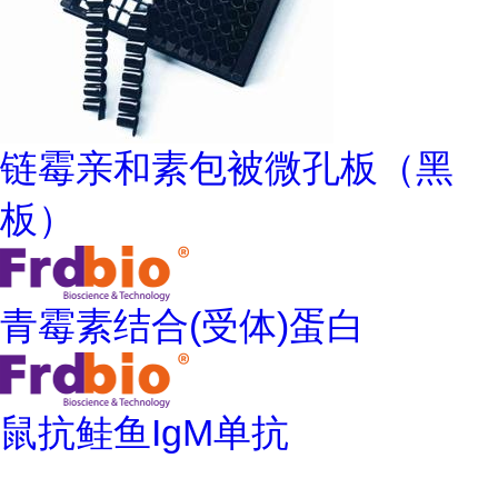
链霉亲和素包被微孔板（黑
板）
青霉素结合(受体)蛋白
鼠抗鲑鱼IgM单抗