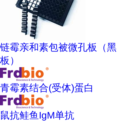
链霉亲和素包被微孔板（黑
板）
青霉素结合(受体)蛋白
鼠抗鲑鱼IgM单抗