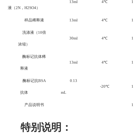
13ml
4
℃
1
液（2N，H2SO4）
样品稀释液
13ml
4
℃
1
洗涤液（10倍
30ml
4
℃
1
浓缩）
酶标记抗体稀
13ml
4
℃
1
释液
酶标记抗BSA
0.13
-20
℃
1
抗体
mL
产品说明书
1
特别说明：