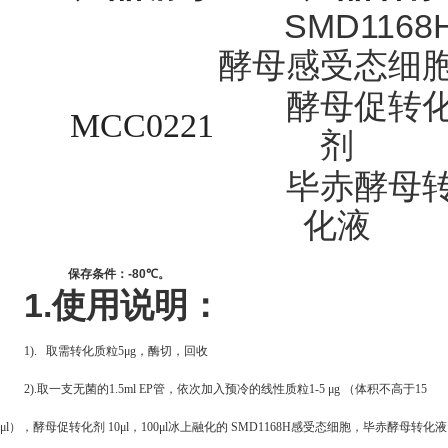
SMD1168
酵母感受态细
酵母促转
MCC0221
剂
毕赤酵母
化液
保存条件：
-80
℃
。
1.
使用说明：
1).
取需转化质粒5μg，酶切，回收
2).
取一支无菌的1.5ml EP管，依次加入预冷的线性质粒1-5 μg （体积不高于15
μl），酵母促转化剂 10μl，100μl冰上融化的 SMD1168H感受态细胞，毕赤酵母转化液