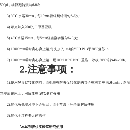
500μl，轻轻翻转混匀6-8次
3).30
℃ 水浴30min，每10min轻轻翻转混匀6-8次;
4).
每支加入20ul的二甲基亚砜
5).42
℃水浴15min，每5min轻轻翻转混匀6- 8次;
6).12000rpm
瞬时离心弃上清,每支加入1m1的YPD Plus于30℃复苏1h
7).12000rpm
瞬时离心弃上清，用100ul 0.9% NaCl 重悬，涂板,30℃培养48 - 96h。
2.
注意事项：
1).
使用酵母促转化剂前，请把装有酵母促转化剂的管子在沸水 中煮沸5min，然后
立即放在冰上，用后放在-20℃储存备用
2).
转化液低温环境下会析出，请于常温下完全溶解后使用
3).
转化全过程要无菌操作
*
本试剂仅供实验室研究使用