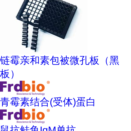
链霉亲和素包被微孔板（黑
板）
青霉素结合(受体)蛋白
鼠抗鲑鱼IgM单抗