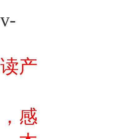
v-
阅读产
户，感