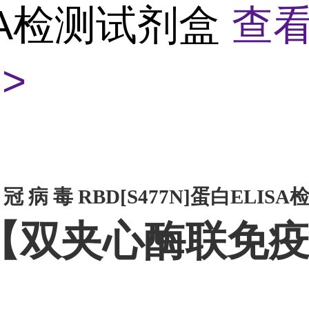
SA检测试剂盒
查
>
 冠 病 毒 RBD[S477N]蛋白ELIS
【双夹心酶联免