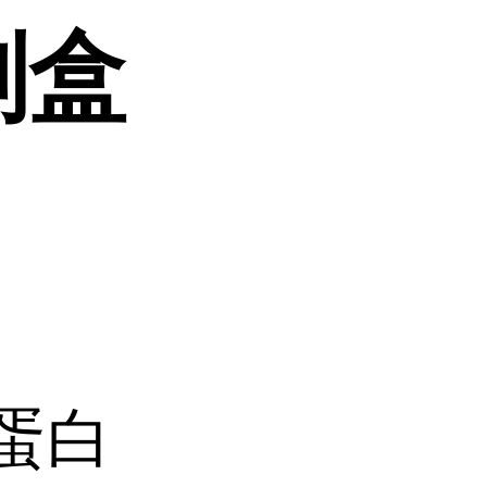
剂盒
]蛋白