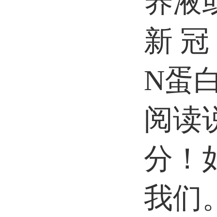
养液
新 冠
N蛋
阅读
分！
我们