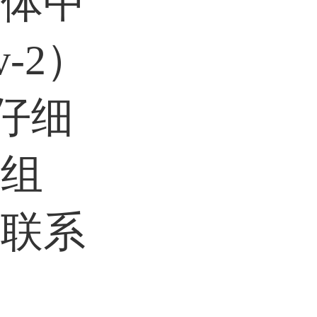
液体中
v-2）
仔细
剂组
时联系