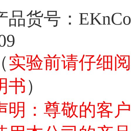
产品货号：EKnCo
09
实验前请仔细
（
明书
）
声明：尊敬的客