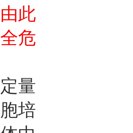
，由此
安全危
。
外定量
细胞培