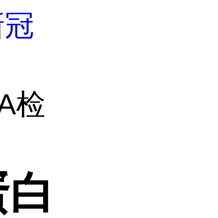
新冠
SA检
蛋白