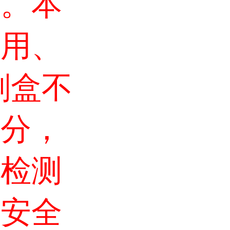
品。本
使用、
剂盒不
成分，
的检测
物安全