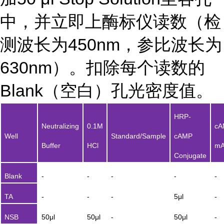
中，并立即上酶标仪读数（检
测波长为450nm，参比波长为
630nm）。扣除每个读数的
Blank（空白）孔光密度值。
HRP-
Neutralizing
0.1M
cA
Well
Standard/Sample
cAMP
Buffer
HCl
m
Conjugate
Blank
-
-
-
-
-
TA
-
-
-
5μl
-
NSB
50μl
50μl
-
50μl
-