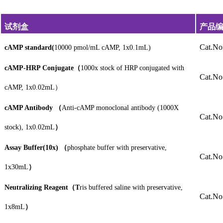
试剂盒
产品
Cat.N
cAMP standard(
10000 pmol/mL cAMP, 1x0.1mL)
cAMP-HRP Conjugate
（
1000x stock of HRP conjugated with
Cat.No
cAMP, 1x0.02mL
）
cAMP Antibody
（
Anti-cAMP monoclonal antibody (1000X
Cat.No
stock), 1x0.02mL
）
Assay Buffer(10x)
（
phosphate buffer with preservative,
Cat.No
1x30mL
）
Neutralizing Reagent
（
T
ris buffered saline with preservative,
Cat.No
1x8mL
）