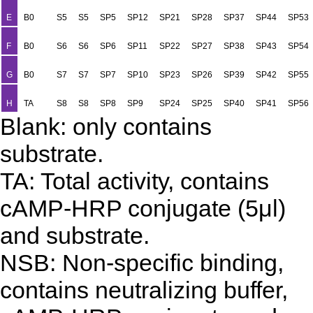
E
B0
S5
S5
SP5
SP12
SP21
SP28
SP37
SP44
SP53
F
B0
S6
S6
SP6
SP11
SP22
SP27
SP38
SP43
SP54
G
B0
S7
S7
SP7
SP10
SP23
SP26
SP39
SP42
SP55
H
TA
S8
S8
SP8
SP9
SP24
SP25
SP40
SP41
SP56
Blank: only contains
substrate.
TA: Total activity, contains
cAMP-HRP conjugate (5μl)
and substrate.
NSB: Non-specific binding,
contains neutralizing buffer,