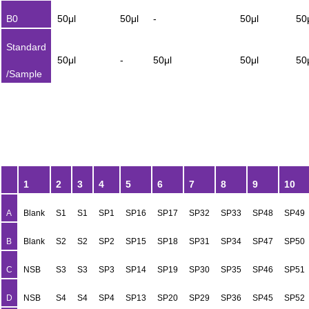
B0
50μl
50μl
-
50μl
50
Standard
50μl
-
50μl
50μl
50
/Sample
1
2
3
4
5
6
7
8
9
10
A
Blank
S1
S1
SP1
SP16
SP17
SP32
SP33
SP48
SP49
B
Blank
S2
S2
SP2
SP15
SP18
SP31
SP34
SP47
SP50
C
NSB
S3
S3
SP3
SP14
SP19
SP30
SP35
SP46
SP51
D
NSB
S4
S4
SP4
SP13
SP20
SP29
SP36
SP45
SP52