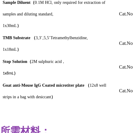
Sample Diluent
（
0.1M HCl, only required for extraction of
Cat.No
samples and diluting standard,
1x30mL
）
TMB Substrate
（
3,3’,5,5’Tetramethylbenzidine,
Cat.No
1x18mL
）
Stop Solution
（
2M
sulphuric acid
,
Cat.No
）
1x8mL
Goat anti-Mouse IgG Coated microtiter plate
（
12x8 well
Cat.No
strips in a bag with desiccant
）
所需材料：