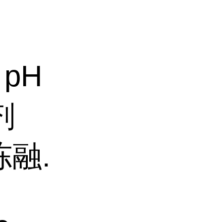
pH
剂
冻融.