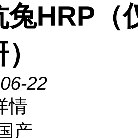
抗兔HRP（
研）
-06-22
详情
国产