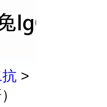
二抗
>
研）