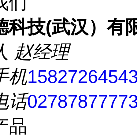
我们
德科技(武汉）有
人
赵经理
手机
1582726454
电话
0278787777
产品