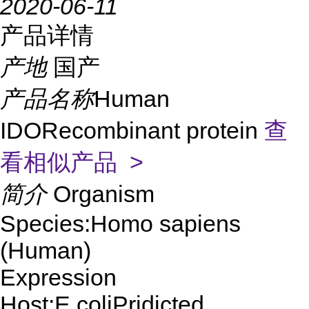
2020-06-11
产品详情
产地
国产
产品名称
Human
IDORecombinant protein
查
看相似产品 >
简介
Organism
Species:Homo sapiens
(Human)
Expression
Host:E.coliPridicted