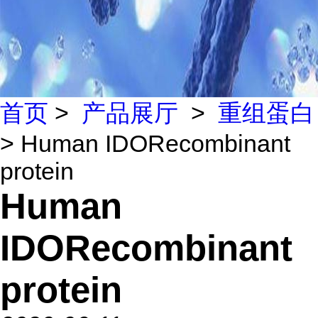
首页
>
产品展厅
>
重组蛋白
> Human IDORecombinant
protein
Human
IDORecombinant
protein