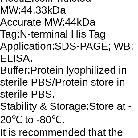
MW:44.33kDa
Accurate MW:44kDa
Tag:N-terminal His Tag
Application:SDS-PAGE; WB;
ELISA.
Buffer:Protein lyophilized in
sterile PBS/Protein store in
sterile PBS.
Stability & Storage:Store at -
20℃ to -80℃.
It is recommended that the