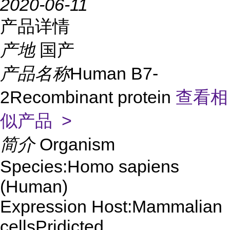
2020-06-11
产品详情
产地
国产
产品名称
Human B7-
2Recombinant protein
查看相
似产品 >
简介
Organism
Species:Homo sapiens
(Human)
Expression Host:Mammalian
cellsPridicted