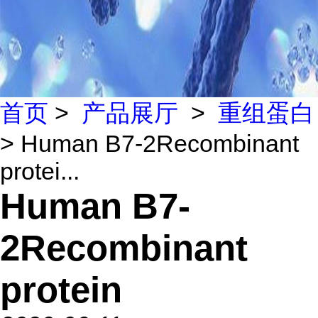
首页
>
产品展厅
>
重组蛋白
> Human B7-2Recombinant
protei...
Human B7-
2Recombinant
protein