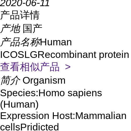
2020-06-11
产品详情
产地
国产
产品名称
Human
ICOSLGRecombinant protein
查看相似产品 >
简介
Organism
Species:Homo sapiens
(Human)
Expression Host:Mammalian
cellsPridicted