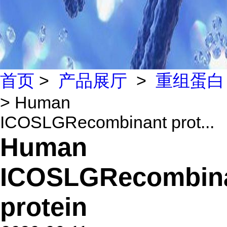
首页
>
产品展厅
>
重组蛋白
> Human
ICOSLGRecombinant prot...
Human
ICOSLGRecombin
protein