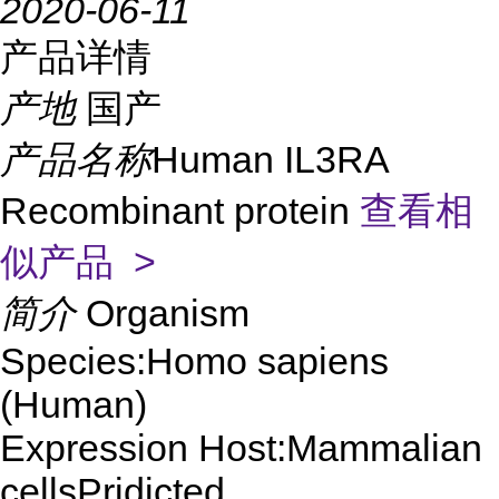
2020-06-11
产品详情
产地
国产
产品名称
Human IL3RA
Recombinant protein
查看相
似产品 >
简介
Organism
Species:Homo sapiens
(Human)
Expression Host:Mammalian
cellsPridicted