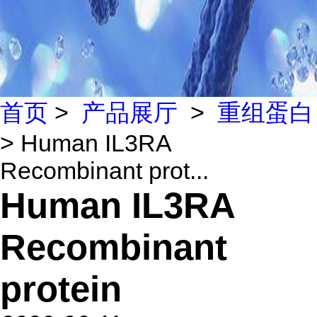
首页
>
产品展厅
>
重组蛋白
> Human IL3RA
Recombinant prot...
Human IL3RA
Recombinant
protein