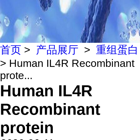
首页
>
产品展厅
>
重组蛋白
> Human IL4R Recombinant
prote...
Human IL4R
Recombinant
protein