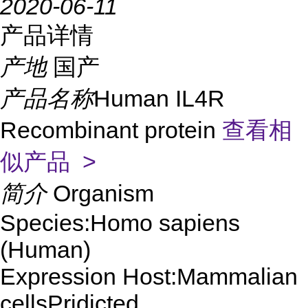
2020-06-11
产品详情
产地
国产
产品名称
Human IL4R
Recombinant protein
查看相
似产品 >
简介
Organism
Species:Homo sapiens
(Human)
Expression Host:Mammalian
cellsPridicted