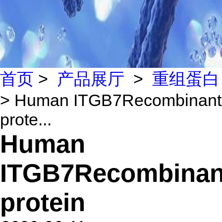
首页
>
产品展厅
>
重组蛋白
> Human ITGB7Recombinant
prote...
Human
ITGB7Recombinan
protein