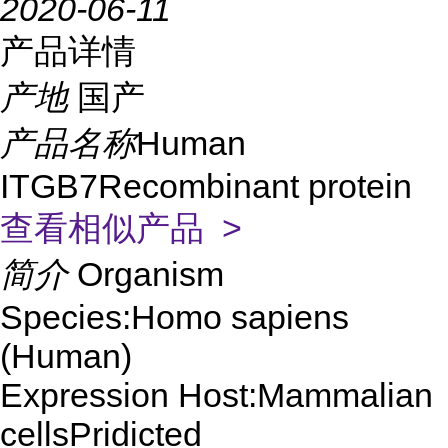
2020-06-11
产品详情
产地
国产
产品名称
Human
ITGB7Recombinant protein
查看相似产品 >
简介
Organism
Species:Homo sapiens
(Human)
Expression Host:Mammalian
cellsPridicted