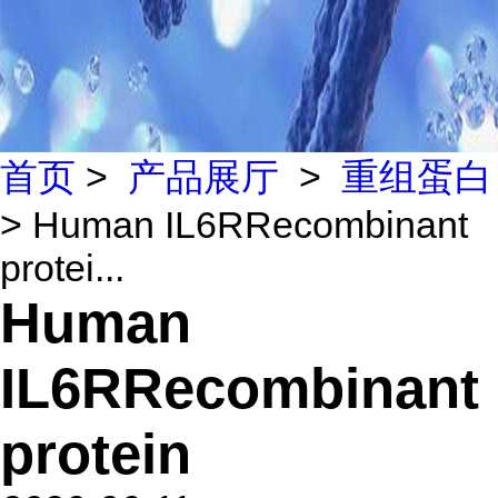
首页
>
产品展厅
>
重组蛋白
> Human IL6RRecombinant
protei...
Human
IL6RRecombinant
protein