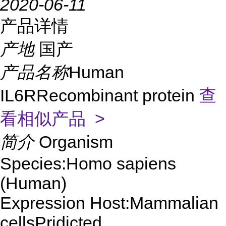
2020-06-11
产品详情
产地
国产
产品名称
Human
IL6RRecombinant protein
查
看相似产品 >
简介
Organism
Species:Homo sapiens
(Human)
Expression Host:Mammalian
cellsPridicted