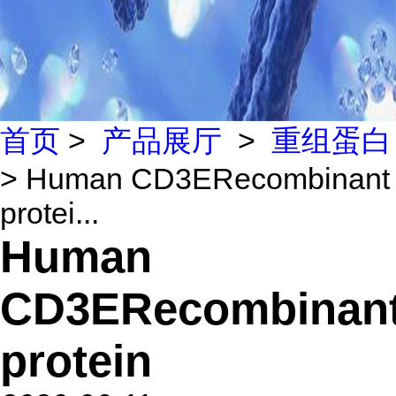
首页
>
产品展厅
>
重组蛋白
> Human CD3ERecombinant
protei...
Human
CD3ERecombinan
protein