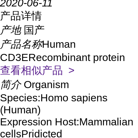
2020-06-11
产品详情
产地
国产
产品名称
Human
CD3ERecombinant protein
查看相似产品 >
简介
Organism
Species:Homo sapiens
(Human)
Expression Host:Mammalian
cellsPridicted