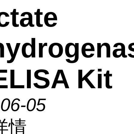
ctate
hydrogena
ELISA Kit
-06-05
详情