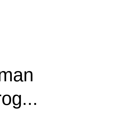
man
og...