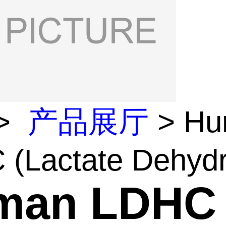
>
产品展厅
> Hu
(Lactate Dehydr
man LDHC