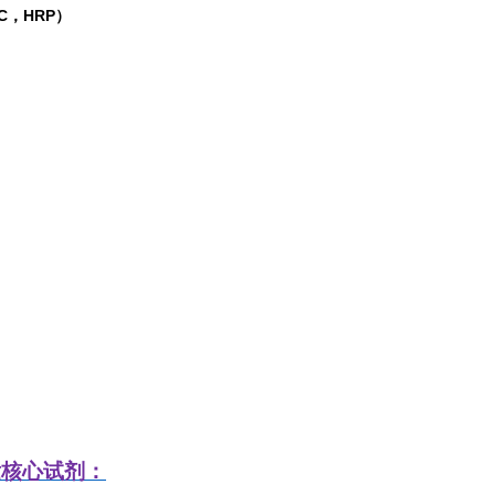
C，HRP）
发
核心试剂：