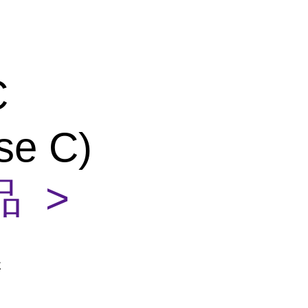
C
se C)
 >
盒