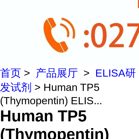
首页
>
产品展厅
>
ELISA研
发试剂
> Human TP5
(Thymopentin) ELIS...
Human TP5
(Thymopentin)