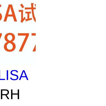
LISA
nRH