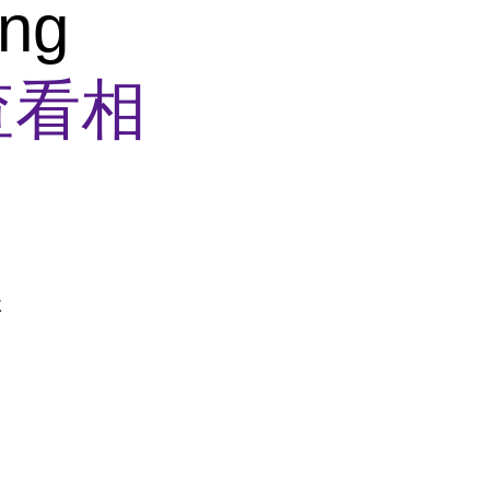
ing
查看相
盒