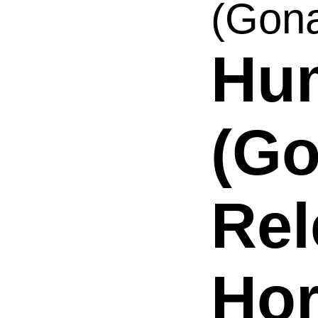
(Gona
Hu
(Go
Rel
Ho