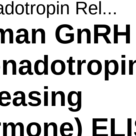
dotropin Rel...
man GnRH
nadotropi
easing
rmone) EL