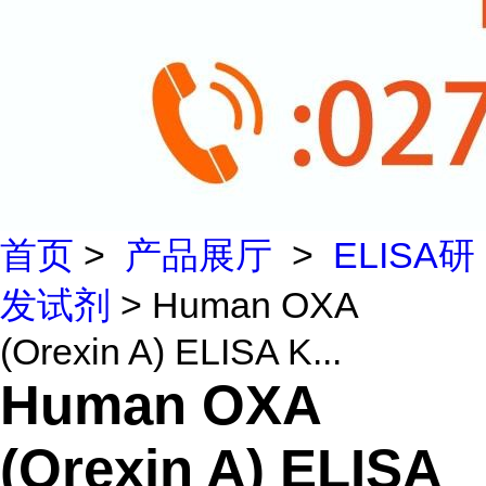
首页
>
产品展厅
>
ELISA研
发试剂
> Human OXA
(Orexin A) ELISA K...
Human OXA
(Orexin A) ELISA