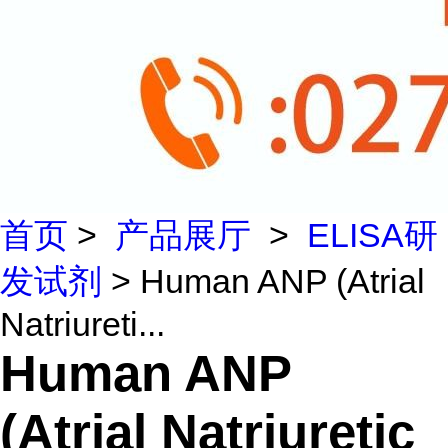
首页
>
产品展厅
>
ELISA研
发试剂
> Human ANP (Atrial
Natriureti...
Human ANP
(Atrial Natriuretic