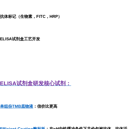
抗体标记（生物素，FITC，HRP）
ELISA
试剂盒工艺开发
ELISA
试剂盒研发
核心试剂：
单组份TMB底物液
：信价比更高
Efficient Coating酶标板
：在pH中性缓冲条件下共价包被抗体，抗体活