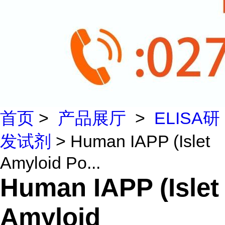
首页
>
产品展厅
>
ELISA研
发试剂
> Human IAPP (Islet
Amyloid Po...
Human IAPP (Islet
Amyloid