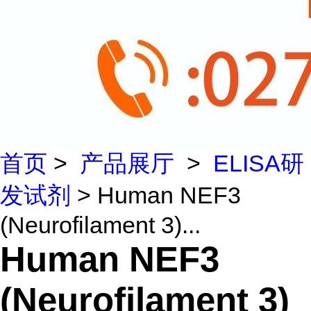
首页
>
产品展厅
>
ELISA研
发试剂
> Human NEF3
(Neurofilament 3)...
Human NEF3
(Neurofilament 3)