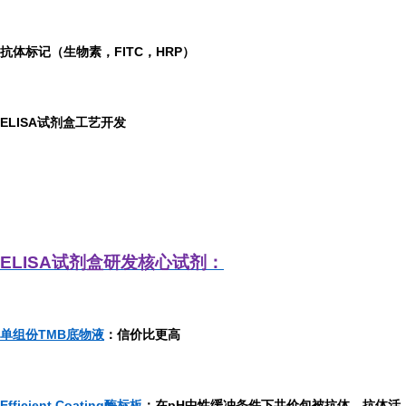
抗体标记（生物素，FITC，HRP）
ELISA
试剂盒工艺开发
ELISA
试剂盒研发
核心试剂：
单组份TMB底物液
：信价比更高
Efficient Coating酶标板
：在pH中性缓冲条件下共价包被抗体，抗体活