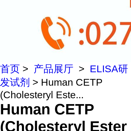
首页
>
产品展厅
>
ELISA研
发试剂
> Human CETP
(Cholesteryl Este...
Human CETP
(Cholesteryl Ester