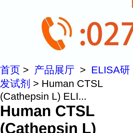
首页
>
产品展厅
>
ELISA研
发试剂
> Human CTSL
(Cathepsin L) ELI...
Human CTSL
(Cathepsin L)