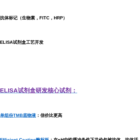
抗体标记（生物素，FITC，HRP）
ELISA
试剂盒工艺开发
ELISA
试剂盒研发
核心试剂：
单组份TMB底物液
：信价比更高
Efficient Coating酶标板
：在pH中性缓冲条件下共价包被抗体，抗体活