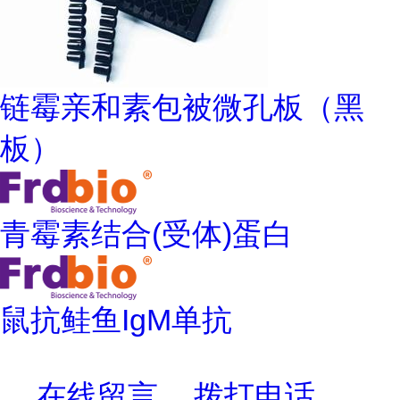
链霉亲和素包被微孔板（黑
板）
青霉素结合(受体)蛋白
鼠抗鲑鱼IgM单抗
在线留言
拨打电话