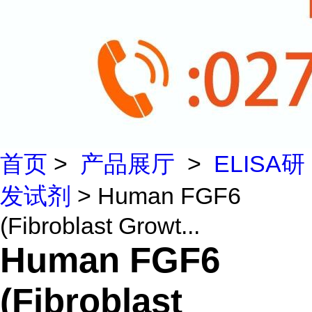
首页
>
产品展厅
>
ELISA研
发试剂
> Human FGF6
(Fibroblast Growt...
Human FGF6
(Fibroblast