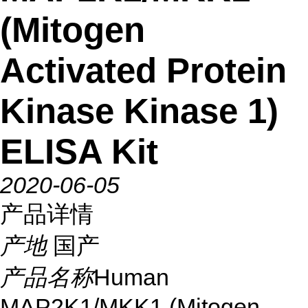
(Mitogen
Activated Protein
Kinase Kinase 1)
ELISA Kit
2020-06-05
产品详情
产地
国产
产品名称
Human
MAP2K1/MKK1 (Mitogen