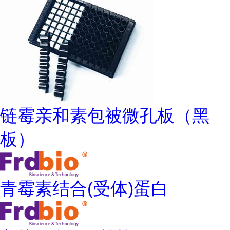
链霉亲和素包被微孔板（黑
板）
青霉素结合(受体)蛋白