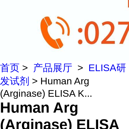
首页
>
产品展厅
>
ELISA研
发试剂
> Human Arg
(Arginase) ELISA K...
Human Arg
(Arginase) ELISA