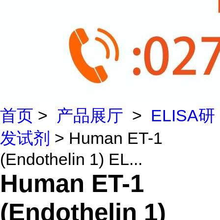
首页
>
产品展厅
>
ELISA研
发试剂
> Human ET-1
(Endothelin 1) EL...
Human ET-1
(Endothelin 1)