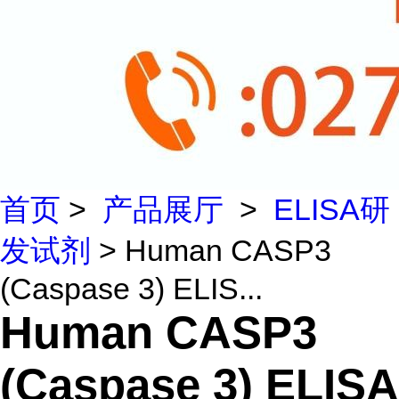
首页
>
产品展厅
>
ELISA研
发试剂
> Human CASP3
(Caspase 3) ELIS...
Human CASP3
(Caspase 3) ELISA