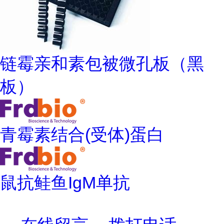
链霉亲和素包被微孔板（黑
板）
青霉素结合(受体)蛋白
鼠抗鲑鱼IgM单抗