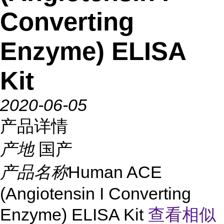
Converting
Enzyme) ELISA
Kit
2020-06-05
产品详情
产地
国产
产品名称
Human ACE
(Angiotensin I Converting
Enzyme) ELISA Kit
查看相似