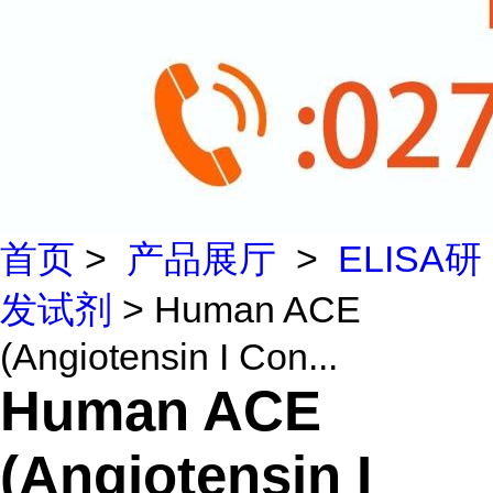
首页
>
产品展厅
>
ELISA研
发试剂
> Human ACE
(Angiotensin I Con...
Human ACE
(Angiotensin I