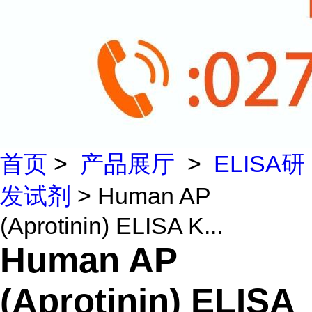
首页
>
产品展厅
>
ELISA研
发试剂
> Human AP
(Aprotinin) ELISA K...
Human AP
(Aprotinin) ELISA