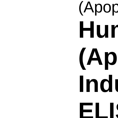
(Apop
Hu
(Ap
Ind
ELI