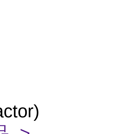
ctor)
 >