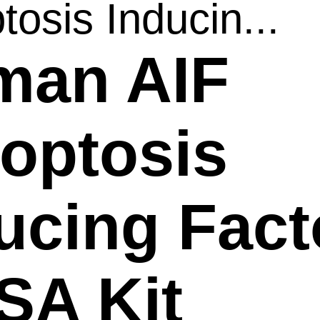
tosis Inducin...
man AIF
optosis
ucing Fact
SA Kit