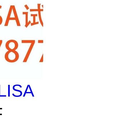
LISA
F