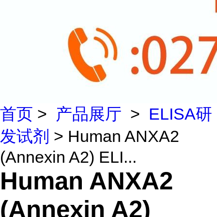
首页
>
产品展厅
>
ELISA研
发试剂
> Human ANXA2
(Annexin A2) ELI...
Human ANXA2
(Annexin A2)