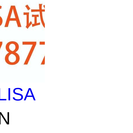
LISA
N