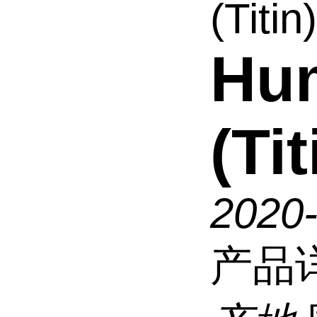
(Titin
Hu
(Ti
2020
产品