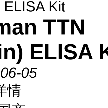
) ELISA Kit
man TTN
tin) ELISA 
-06-05
详情