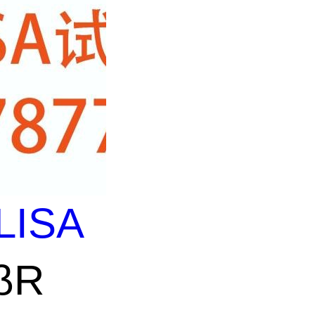
LISA
βR