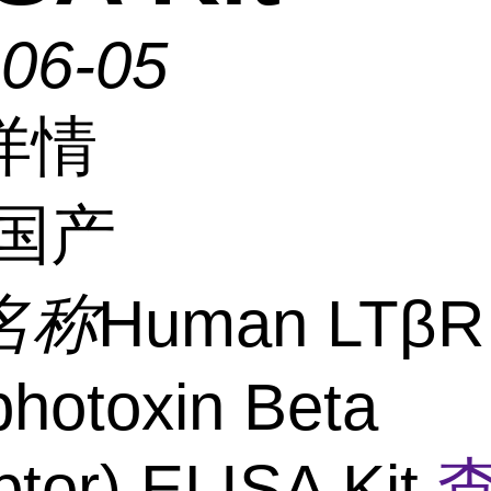
-06-05
详情
国产
名称
Human LTβR
hotoxin Beta
tor) ELISA Kit