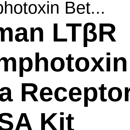
hotoxin Bet...
man LTβR
mphotoxin
a Receptor
SA Kit