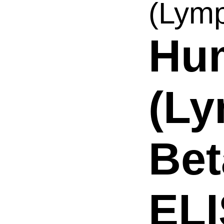
(Lymp
Hu
(Ly
Bet
ELI