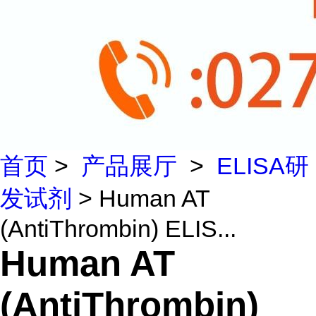
首页
>
产品展厅
>
ELISA研
发试剂
> Human AT
(AntiThrombin) ELIS...
Human AT
(AntiThrombin)