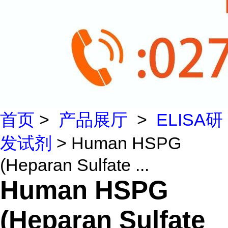
首页
>
产品展厅
>
ELISA研
发试剂
> Human HSPG
(Heparan Sulfate ...
Human HSPG
(Heparan Sulfate