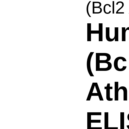
(Bcl2
Hu
(Bc
Ath
ELI