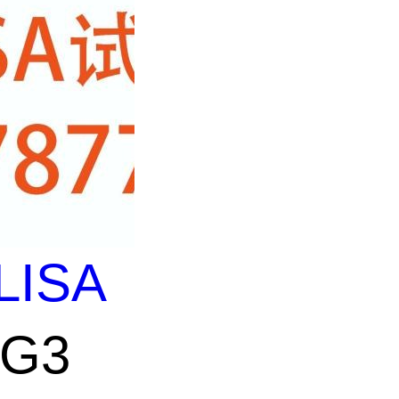
LISA
AG3