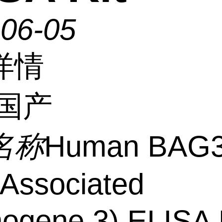
-06-05
详情
国产
名称
Human BAG
 Associated
ogene 3) ELISA 