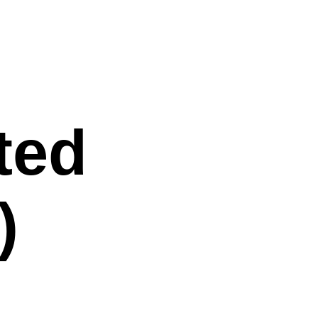
ted
)