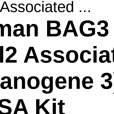
 Associated ...
man BAG3
l2 Associa
anogene 3
SA Kit