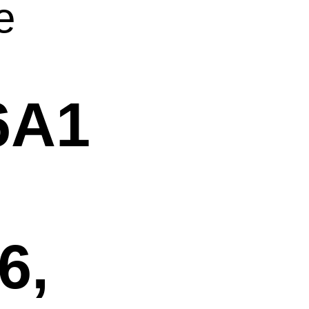
e
6A1
6,