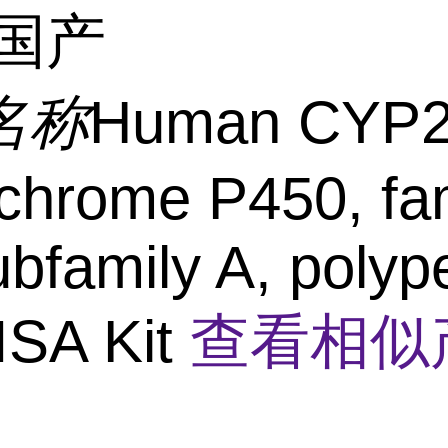
国产
名称
Human CYP
chrome P450, fa
ubfamily A, polyp
ISA Kit
查看相似