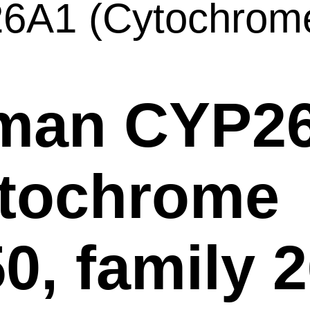
6A1 (Cytochrom
man CYP2
ytochrome
0, family 2