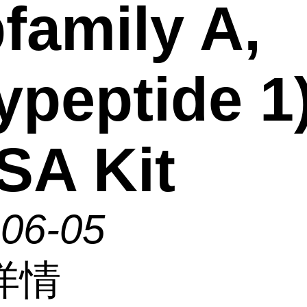
family A,
ypeptide 1
SA Kit
-06-05
详情