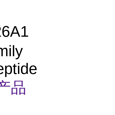
26A1
mily
eptide
产品