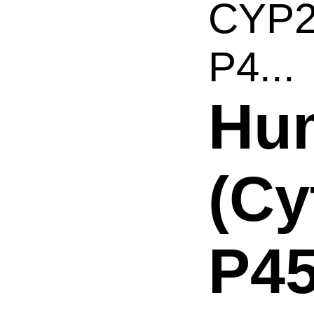
CYP2
P4...
Hu
(C
P45