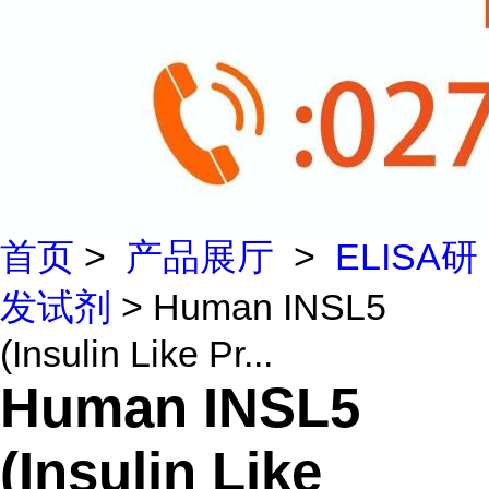
首页
>
产品展厅
>
ELISA研
发试剂
> Human INSL5
(Insulin Like Pr...
Human INSL5
(Insulin Like