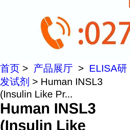
首页
>
产品展厅
>
ELISA研
发试剂
> Human INSL3
(Insulin Like Pr...
Human INSL3
(Insulin Like