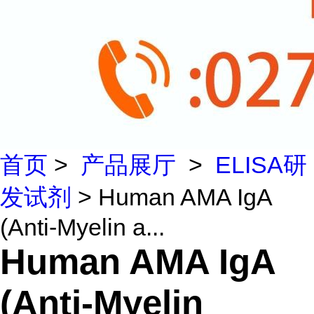
首页
>
产品展厅
>
ELISA研
发试剂
> Human AMA IgA
(Anti-Myelin a...
Human AMA IgA
(Anti-Myelin